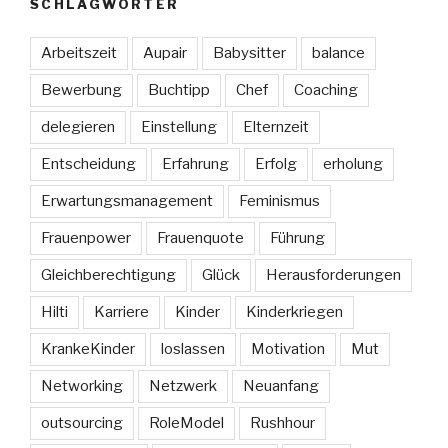
SCHLAGWÖRTER
Arbeitszeit
Aupair
Babysitter
balance
Bewerbung
Buchtipp
Chef
Coaching
delegieren
Einstellung
Elternzeit
Entscheidung
Erfahrung
Erfolg
erholung
Erwartungsmanagement
Feminismus
Frauenpower
Frauenquote
Führung
Gleichberechtigung
Glück
Herausforderungen
Hilti
Karriere
Kinder
Kinderkriegen
KrankeKinder
loslassen
Motivation
Mut
Networking
Netzwerk
Neuanfang
outsourcing
RoleModel
Rushhour