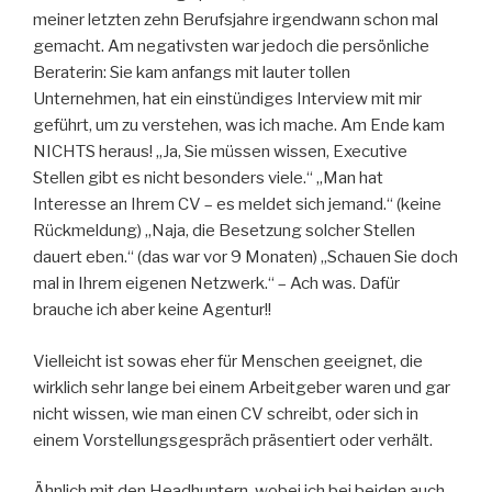
meiner letzten zehn Berufsjahre irgendwann schon mal
gemacht. Am negativsten war jedoch die persönliche
Beraterin: Sie kam anfangs mit lauter tollen
Unternehmen, hat ein einstündiges Interview mit mir
geführt, um zu verstehen, was ich mache. Am Ende kam
NICHTS heraus! „Ja, Sie müssen wissen, Executive
Stellen gibt es nicht besonders viele.“ „Man hat
Interesse an Ihrem CV – es meldet sich jemand.“ (keine
Rückmeldung) „Naja, die Besetzung solcher Stellen
dauert eben.“ (das war vor 9 Monaten) „Schauen Sie doch
mal in Ihrem eigenen Netzwerk.“ – Ach was. Dafür
brauche ich aber keine Agentur!!
Vielleicht ist sowas eher für Menschen geeignet, die
wirklich sehr lange bei einem Arbeitgeber waren und gar
nicht wissen, wie man einen CV schreibt, oder sich in
einem Vorstellungsgespräch präsentiert oder verhält.
Ähnlich mit den Headhuntern, wobei ich bei beiden auch