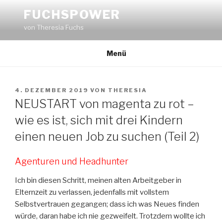
Zum
FUCHSPOWER
Inhalt
von Theresia Fuchs
springen
Menü
VERÖFFENTLICHT
4. DEZEMBER 2019
VON
THERESIA
AM
NEUSTART von magenta zu rot –
wie es ist, sich mit drei Kindern
einen neuen Job zu suchen (Teil 2)
Agenturen und Headhunter
Ich bin diesen Schritt, meinen alten Arbeitgeber in
Elternzeit zu verlassen, jedenfalls mit vollstem
Selbstvertrauen gegangen; dass ich was Neues finden
würde, daran habe ich nie gezweifelt. Trotzdem wollte ich