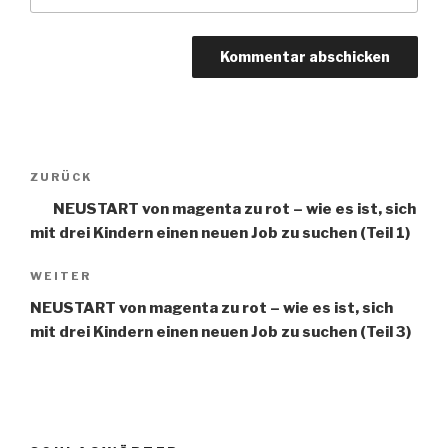
Beitragsnavigation
ZURÜCK
Vorheriger
Beitrag
NEUSTART von magenta zu rot – wie es ist, sich
mit drei Kindern einen neuen Job zu suchen (Teil 1)
WEITER
Nächster
Beitrag
NEUSTART von magenta zu rot – wie es ist, sich
mit drei Kindern einen neuen Job zu suchen (Teil 3)